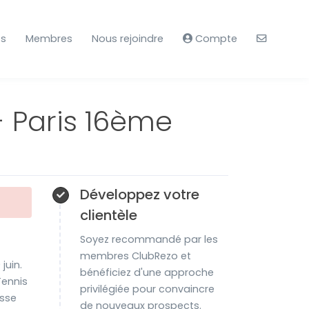
ts
Membres
Nous rejoindre
Compte
- Paris 16ème
Développez votre
clientèle
Soyez recommandé par les
membres ClubRezo et
juin.
bénéficiez d'une approche
Tennis
privilégiée pour convaincre
asse
de nouveaux prospects.