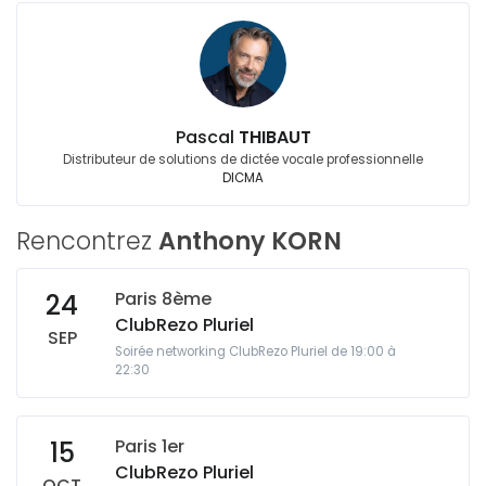
Pascal
THIBAUT
Distributeur de solutions de dictée vocale professionnelle
DICMA
Rencontrez
Anthony KORN
Paris 8ème
24
ClubRezo Pluriel
SEP
Soirée networking ClubRezo Pluriel de 19:00 à
22:30
Paris 1er
15
ClubRezo Pluriel
OCT